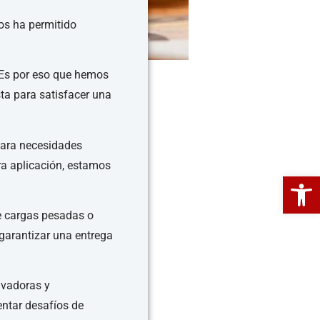
os ha permitido
 Es por eso que hemos
sta para satisfacer una
para necesidades
ra aplicación, estamos
Abrir 
e cargas pesadas o
garantizar una entrega
avadoras y
entar desafíos de